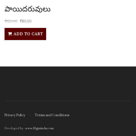
పాయిదరువులు
₹
120.00
₹
110.00
ADD TO CART
Privacy Policy
Terms and Conditions
Developed by :
www.10gminds.com