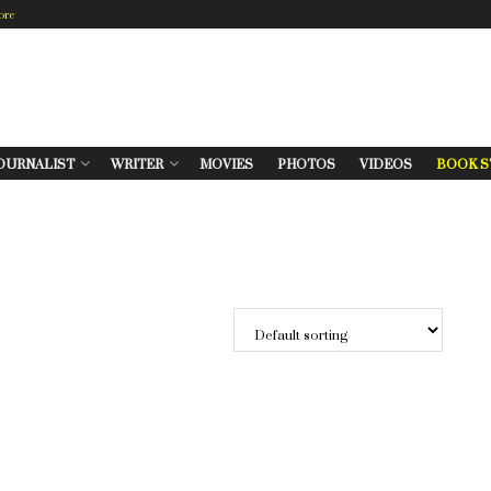
ore
OURNALIST
WRITER
MOVIES
PHOTOS
VIDEOS
BOOK S