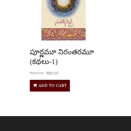
పూర్ణమూ నిరంతరమూ
(కథలు-1)
₹
200.00
₹
180.00
ADD TO CART