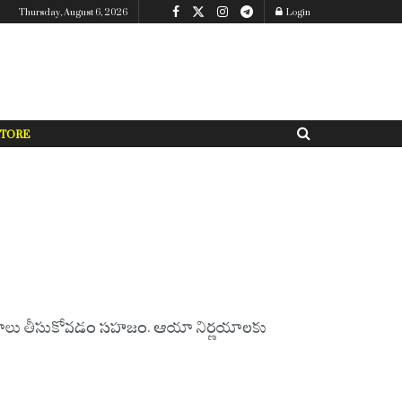
Thursday, August 6, 2026
Login
TORE
 నిర్ణయాలు తీసుకోవడం సహజం. ఆయా నిర్ణయాలకు