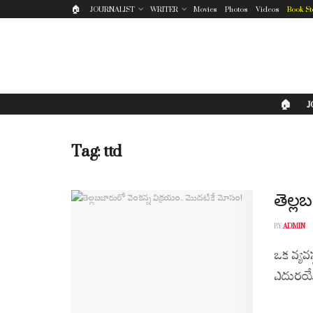
🏠
JOURNALIST
WRITER
Movies
Photos
Videos
Book St
🏠
J
Tag:
ttd
తెల్ల
BY
ADMIN
ఒక వ్యవ
ఎదురయ్యే