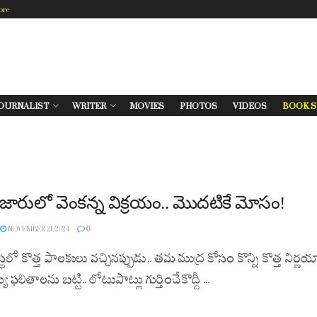
ore
OURNALIST
WRITER
MOVIES
PHOTOS
VIDEOS
BOOK S
బజారులో వెంకన్న విక్రయం.. మొదటికే మోసం!
NOVEMBER 21, 2024
0
స్థలో కొత్త పాలకులు వచ్చినప్పుడు.. తమ ముద్ర కోసం కొన్ని కొత్త
 ఫలితాలను బట్టి.. లోటుపాట్లు గుర్తించేకొద్దీ ...