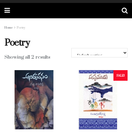
Home
Poetry
Poetry
Showing all 2 results
SALE!